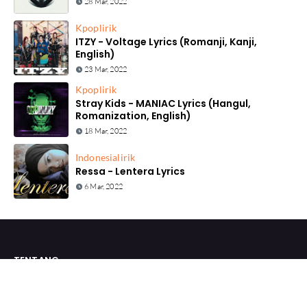
28 Mar, 2022
Kpop
lirik
ITZY - Voltage Lyrics (Romanji, Kanji,
English)
23 Mar, 2022
Kpop
lirik
Stray Kids - MANIAC Lyrics (Hangul,
Romanization, English)
18 Mar, 2022
Indonesia
lirik
Ressa - Lentera Lyrics
6 Mar, 2022
TENTANG
lirik.katakita adalah sebuah situs lirik lagu baru yang
menyediakan banyak lirik berbagai genre seperi KPOP, Indo Pop,