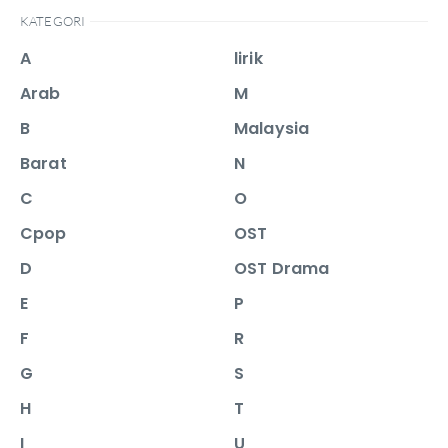
KATEGORI
A
lirik
Arab
M
B
Malaysia
Barat
N
C
O
Cpop
OST
D
OST Drama
E
P
F
R
G
S
H
T
I
U