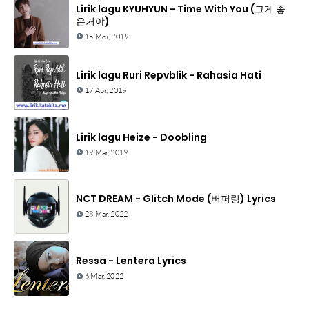
Lirik lagu KYUHYUN - Time With You (그게 좋
은거야)
15 Mei, 2019
Lirik lagu Ruri Repvblik - Rahasia Hati
17 Apr, 2019
Lirik lagu Heize - Doobling
19 Mar, 2019
NCT DREAM - Glitch Mode (버퍼링) Lyrics
28 Mar, 2022
Ressa - Lentera Lyrics
6 Mar, 2022