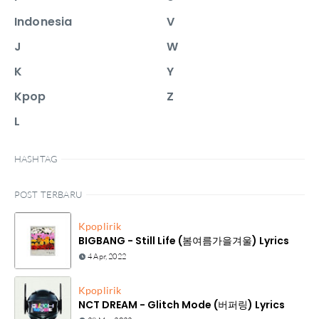
Indonesia
V
J
W
K
Y
Kpop
Z
L
HASHTAG
POST TERBARU
Kpop
lirik
BIGBANG - Still Life (봄여름가을겨울) Lyrics
4 Apr, 2022
Kpop
lirik
NCT DREAM - Glitch Mode (버퍼링) Lyrics