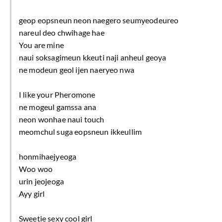
geop eopsneun neon naegero seumyeodeureo
nareul deo chwihage hae
You are mine
naui soksagimeun kkeuti naji anheul geoya
ne modeun geol ijen naeryeo nwa
I like your Pheromone
ne mogeul gamssa ana
neon wonhae naui touch
meomchul suga eopsneun ikkeullim
honmihaejyeoga
Woo woo
urin jeojeoga
Ayy girl
Sweetie sexy cool girl