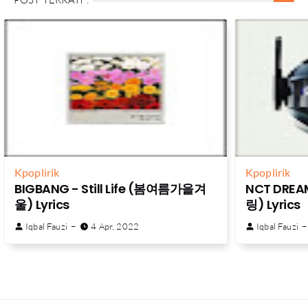
Kpop
lirik
Kpop
lirik
BIGBANG - Still Life (봄여름가을겨
NCT DREAM
울) Lyrics
링) Lyrics
Iqbal Fauzi
4 Apr, 2022
Iqbal Fauzi