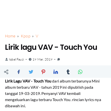
Home
Kpop
V
Lirik lagu VAV - Touch You
Iqbal Fauzi
19 Mar, 2019
Lirik Lagu VAV - Touch You
dari album terbarunya Mini
album terbaru VAV - tahun 2019 ini dipublish pada
tanggal 19-03-2019. Penyanyi VAV kembali
mengeluarkan lagu terbaru Touch You. rincian lyrics nya
dibawah ini.