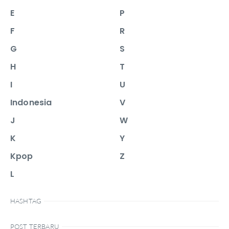
E
P
F
R
G
S
H
T
I
U
Indonesia
V
J
W
K
Y
Kpop
Z
L
HASHTAG
POST TERBARU