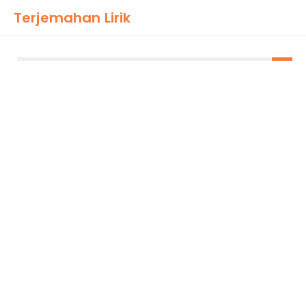
Terjemahan Lirik