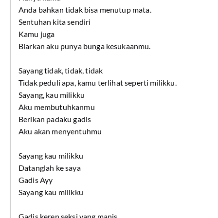
Anda bahkan tidak bisa menutup mata.
Sentuhan kita sendiri
Kamu juga
Biarkan aku punya bunga kesukaanmu.
Sayang tidak, tidak, tidak
Tidak peduli apa, kamu terlihat seperti milikku.
Sayang, kau milikku
Aku membutuhkanmu
Berikan padaku gadis
Aku akan menyentuhmu
Sayang kau milikku
Datanglah ke saya
Gadis Ayy
Sayang kau milikku
Gadis keren seksi yang manis