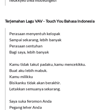
neukkyeo bwa modeungeol
Terjemahan Lagu VAV - Touch You Bahasa Indonesia
Perasaan menyentuh kelopak
Sampai sekarang, lebih banyak
Perasaan sentuhan
Bagi saya, lebih banyak
Kamu tidak takut padaku, kamu mencekikku.
Buat aku lebih mabuk.
Kamu milikku
Bisikanku tidak akan berakhir.
Letakkan semuanya sekarang.
Saya suka feromon Anda
Pegang leher Anda