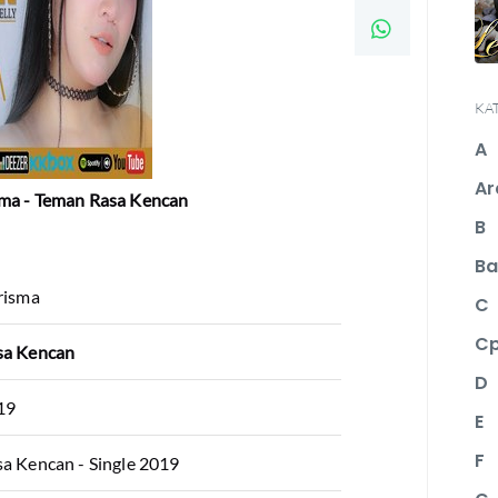
KA
A
Ar
sma - Teman Rasa Kencan
B
Ba
risma
C
C
sa Kencan
D
19
E
F
a Kencan - Single 2019