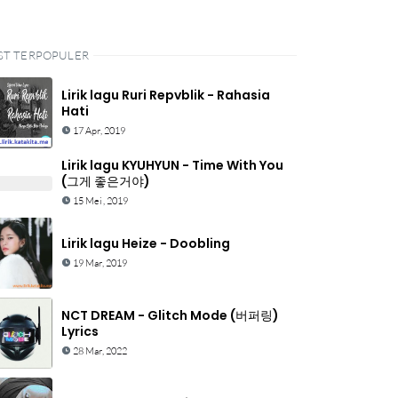
ST TERPOPULER
Lirik lagu Ruri Repvblik - Rahasia
Hati
17 Apr, 2019
Lirik lagu KYUHYUN - Time With You
(그게 좋은거야)
15 Mei, 2019
Lirik lagu Heize - Doobling
19 Mar, 2019
NCT DREAM - Glitch Mode (버퍼링)
Lyrics
28 Mar, 2022