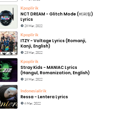
Kpop
lirik
NCT DREAM - Glitch Mode (버퍼링)
Lyrics
28 Mar, 2022
Kpop
lirik
ITZY - Voltage Lyrics (Romanji,
Kanji, English)
23 Mar, 2022
Kpop
lirik
Stray Kids - MANIAC Lyrics
(Hangul, Romanization, English)
18 Mar, 2022
Indonesia
lirik
Ressa - Lentera Lyrics
6 Mar, 2022