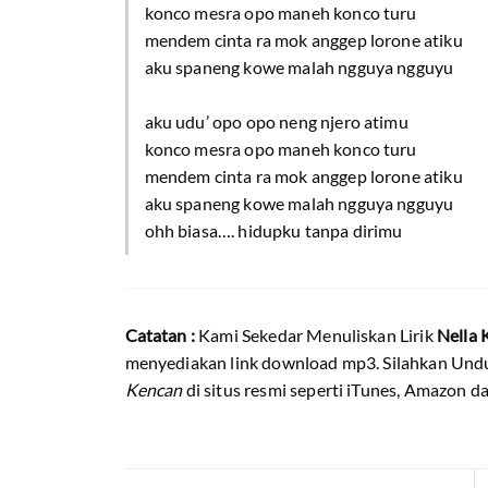
konco mesra opo maneh konco turu
mendem cinta ra mok anggep lorone atiku
aku spaneng kowe malah ngguya ngguyu
aku udu’ opo opo neng njero atimu
konco mesra opo maneh konco turu
mendem cinta ra mok anggep lorone atiku
aku spaneng kowe malah ngguya ngguyu
ohh biasa…. hidupku tanpa dirimu
Catatan :
Kami Sekedar Menuliskan Lirik
Nella 
menyediakan link download mp3. Silahkan Und
Kencan
di situs resmi seperti iTunes, Amazon da