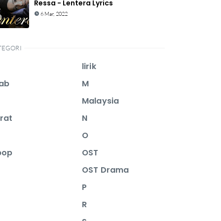
Ressa - Lentera Lyrics
6 Mar, 2022
TEGORI
lirik
ab
M
Malaysia
rat
N
O
pop
OST
OST Drama
P
R