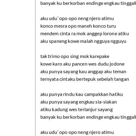
banyak ku berkorban endinge engkau tingga
aku udu’ opo opo neng njero atimu
konco mesra opo maneh konco turu
mendem cinta ra mok anggep lorone atiku
aku spaneng kowe malah ngguya ngguyu
tak trimo opo sing mok karepake
kowe karo aku pancen wes dudu jodone
aku punya sayang kau anggap aku teman
ternyata cintaku bertepuk sebelah tangan
aku punya rindu kau campakkan hatiku
aku punya sayang engkau sia-siakan
atiku kadung wes terlanjur sayang
banyak ku berkorban endinge engkau tingga
aku udu’ opo opo neng njero atimu