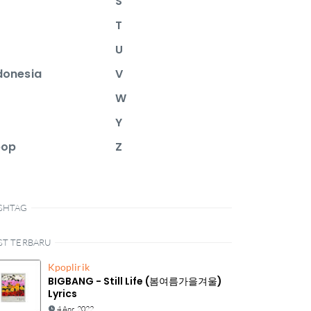
S
T
U
donesia
V
W
Y
pop
Z
SHTAG
ST TERBARU
Kpop
lirik
BIGBANG - Still Life (봄여름가을겨울)
Lyrics
4 Apr, 2022