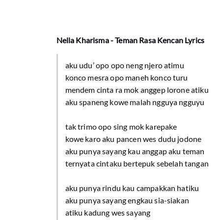
Nella Kharisma - Teman Rasa Kencan Lyrics
aku udu’ opo opo neng njero atimu
konco mesra opo maneh konco turu
mendem cinta ra mok anggep lorone atiku
aku spaneng kowe malah ngguya ngguyu
tak trimo opo sing mok karepake
kowe karo aku pancen wes dudu jodone
aku punya sayang kau anggap aku teman
ternyata cintaku bertepuk sebelah tangan
aku punya rindu kau campakkan hatiku
aku punya sayang engkau sia-siakan
atiku kadung wes sayang